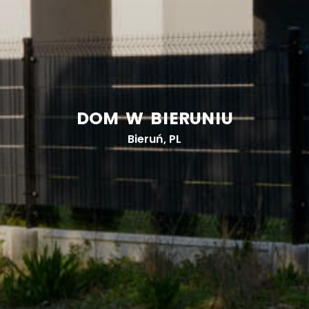
D
O
M
W
B
I
E
R
U
N
I
U
Bieruń, PL