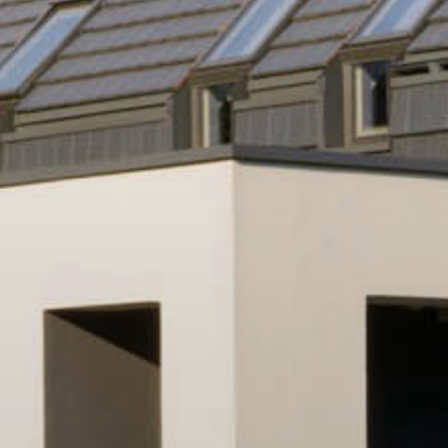
ZREALIZOWANE
W TRAKCIE
O NAS
BLOG
KONTAKT
EN – PL