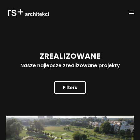
Z
R
E
A
L
I
Z
O
W
A
N
E
Nasze najlepsze zrealizowane projekty
Filters